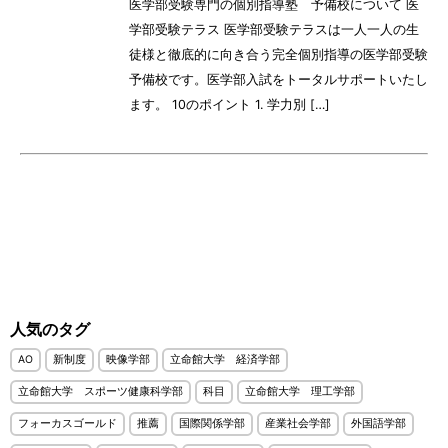
医学部受験専門の個別指導塾 予備校について 医
学部受験テラス 医学部受験テラスは一人一人の生
徒様と徹底的に向き合う完全個別指導の医学部受験
予備校です。医学部入試をトータルサポートいたし
ます。 10のポイント 1. 学力別 […]
人気のタグ
AO
新制度
映像学部
立命館大学 経済学部
立命館大学 スポーツ健康科学部
科目
立命館大学 理工学部
フォーカスゴールド
推薦
国際関係学部
産業社会学部
外国語学部