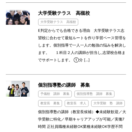
大学受験テラス 高槻校
大学受験テラス 高槻校
E判定からでも合格できる理由 大学受験テラス志
望校に合わせて最短ルートを作り学習ペース管理を
します。個別指導で一人一人の勉強の悩みを解決し
ます。 １科目２人の講師が担当し,志望校合格ま
でサポートします。 ①分 […]
個別指導塾の講師 募集
予備校 講師 募集
個別指導塾 講師 募集
教室長 募集
教室長 求人
大学受験 塾 講師
個別指導塾の講師（教室長候補）◆未経験歓迎／大
学受験に特化／早期キャリアアップが可能／実働7
時間 正社員職種未経験OK業種未経験OK学歴不問