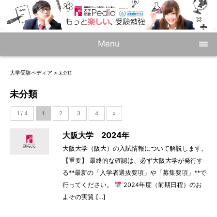
Menu
大学受験ペディア
>
未分類
未分類
1 / 4
1
2
3
4
»
大阪大学 2024年
大阪大学（阪大）の入試情報について解説します。
【重要】 最終的な確認は、必ず大阪大学が発行す
る**最新の「入学者選抜要項」や「募集要項」**で
行ってください。
2024年度（前期日程）のお
よその実質 […]