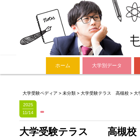
ホーム
大学別データ
大学受験ペディア
>
未分類
>
大学受験テラス 高槻校
>
大
2025
11/14
大学受験テラス 高槻校