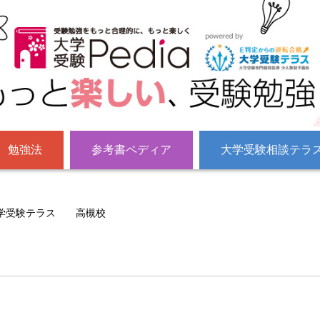
勉強法
参考書ペディア
大学受験相談テラ
学受験テラス 高槻校