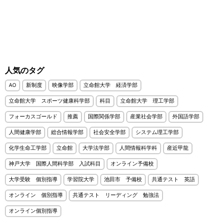
人気のタグ
AO
新制度
映像学部
立命館大学 経済学部
立命館大学 スポーツ健康科学部
科目
立命館大学 理工学部
フォーカスゴールド
推薦
国際関係学部
産業社会学部
外国語学部
人間健康学部
総合情報学部
社会安全学部
システム理工学部
化学生命工学部
立命館
大学法学部
人間情報科学科
産近甲龍
神戸大学 国際人間科学部 入試科目
オンライン予備校
大学受験 個別指導
学習院大学
池田市 予備校
共通テスト 英語
オンライン 個別指導
共通テスト リーディング 勉強法
オンライン個別指導