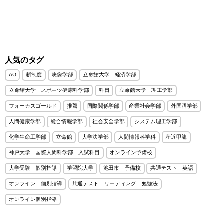
人気のタグ
AO
新制度
映像学部
立命館大学 経済学部
立命館大学 スポーツ健康科学部
科目
立命館大学 理工学部
フォーカスゴールド
推薦
国際関係学部
産業社会学部
外国語学部
人間健康学部
総合情報学部
社会安全学部
システム理工学部
化学生命工学部
立命館
大学法学部
人間情報科学科
産近甲龍
神戸大学 国際人間科学部 入試科目
オンライン予備校
大学受験 個別指導
学習院大学
池田市 予備校
共通テスト 英語
オンライン 個別指導
共通テスト リーディング 勉強法
オンライン個別指導