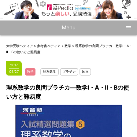
Menu
大学受験ペディア
>
参考書ペディア
>
数学
>
理系数学の良問プラチカ―数学I・A・
II・Bの使い方と難易度
2017
05/27
数学
理系数学
プラチカ
国立
理系数学の良問プラチカ―数学I・A・II・Bの使
い方と難易度