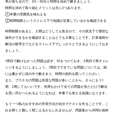
率が落ちるので、20～30分と時間を決めて解きましょう。
時間を決めて取り組むメリットは主に2つあります。
①本番の雰囲気を味わえる
②時間制限というストレス下で知識が定着しているかを確認できる
時間制限があると、人間はどうしても焦るので、その状況下で適切な
操作ができるかを確認することはとても大事なことです。計算過程や
解法の順序立てなどをストレス下でしっかりとできるようにしておき
ましょう。
1周目で解けなかった問題は必ず、印をつけておき、2周目で再チャレ
ンジするようにしましょう。1周目でできている問題については、紙
には書かずに頭の中で解ききり、時間の節約を図ってください。
また、プラチカの問題は良質な問題が多いことから、さらにもう1
周、2周してもいいです。何周もかけて全ての問題が見ただけで解法
を思い浮かべられるようになれば、本番でも使える知識になります。
もう一つ私のおすすめの学習方法が自分でテストを作ることです。こ
れを聞くと難しく聞こえるかもしれませんが、問題集から何問か抜粋