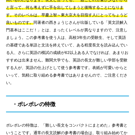
と言って、何も考えずに手を出してしまうと後悔することになりま
す。そのレベルは、早慶上智～東大京大を目指す人にとってちょうど
良いものです。
同著者の西きょうじさんが出版している「英文読解入
門基本はここだ！」とは、まったくレベルが異なりますので、注意し
ましょう。この参考書を使う人は、高校3年生の受験生、そして英語
の基礎である単語と文法を終えていて、ある程度長文を読み込んでい
る人、さらに英語の模試の成績が62以上ある人でなければ、あまりお
すすめは出来ません。難関大学でも、英語の長文が難しい学部を受験
する人が、英語の仕上げとして使う参考書です。表紙が可愛いからと
いって、気軽に取り組める参考書ではありませんので、ご注意くださ
い。
・ポレポレの特徴
ポレポレの特徴は、「難しい長文をコンパクトにまとめた」参考書と
いうことです。通常の長文読解の参考書の場合は、取り組み始めてか