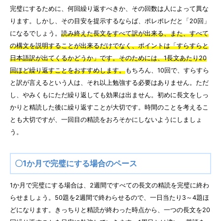
完璧にするために、何回繰り返すべきか、その回数は人によって異な
ります。しかし、その目安を提示するならば、ポレポレだと「20回」
になるでしょう。
読み終えた長文をすべて訳が出来る、また、すべて
の構文を説明することが出来るだけでなく、ポイントは「すらすらと
日本語訳が出てくるかどうか」です。そのためには、1長文あたり20
回ほど繰り返すことをおすすめします。
もちろん、10回で、すらすら
と訳が言えるという人は、それ以上勉強する必要はありません。ただ
し、やみくもにただ繰り返しても効果は出ません。初めに長文をしっ
かりと精読した後に繰り返すことが大切です。時間のことを考えるこ
とも大切ですが、一回目の精読をおろそかにしないようにしましょ
う。
〇1か月で完璧にする場合のペース
1か月で完璧にする場合は、2週間ですべての長文の精読を完璧に終わ
らせましょう。50題を2週間で終わらせるので、一日当たり3～4題ほ
どになります。きっちりと精読が終わった時点から、一つの長文を20