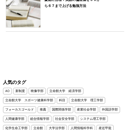
ら６７まで上げる勉強方法
人気のタグ
AO
新制度
映像学部
立命館大学 経済学部
立命館大学 スポーツ健康科学部
科目
立命館大学 理工学部
フォーカスゴールド
推薦
国際関係学部
産業社会学部
外国語学部
人間健康学部
総合情報学部
社会安全学部
システム理工学部
化学生命工学部
立命館
大学法学部
人間情報科学科
産近甲龍