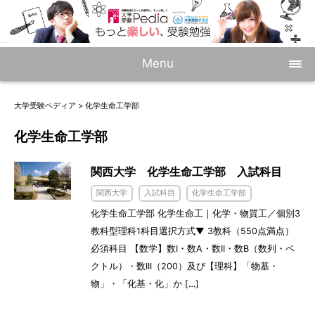
Menu
大学受験ペディア
>
化学生命工学部
化学生命工学部
関西大学 化学生命工学部 入試科目
関西大学
入試科目
化学生命工学部
化学生命工学部 化学生命工｜化学・物質工／個別3
教科型理科1科目選択方式▼ 3教科（550点満点）
必須科目 【数学】数I・数A・数II・数B（数列・ベ
クトル）・数III（200）及び【理科】「物基・
物」・「化基・化」か […]