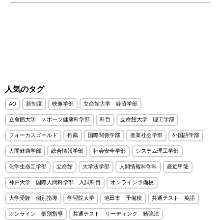
人気のタグ
AO
新制度
映像学部
立命館大学 経済学部
立命館大学 スポーツ健康科学部
科目
立命館大学 理工学部
フォーカスゴールド
推薦
国際関係学部
産業社会学部
外国語学部
人間健康学部
総合情報学部
社会安全学部
システム理工学部
化学生命工学部
立命館
大学法学部
人間情報科学科
産近甲龍
神戸大学 国際人間科学部 入試科目
オンライン予備校
大学受験 個別指導
学習院大学
池田市 予備校
共通テスト 英語
オンライン 個別指導
共通テスト リーディング 勉強法