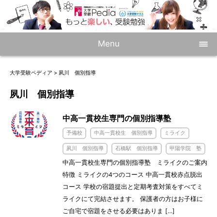
Menu
大学受験ペディア
>
夙川 個別指導
夙川 個別指導
中高一貫校生専門の個別指導塾
予備校
中高一貫校生 個別指導
ミライク
夙川 個別指導
石橋駅 個別指導
甲陽学院 塾
中高一貫校生専門の個別指導塾 ミライクのご案内
特徴 ミライクの4つのコース 中高一貫校赤点脱出
コース 学校の宿題提出と定期考査対策をすべてミ
ライクにて完結させます。 保護者の方はお子様に
ご自宅で宿題をさせる必要はありま […]