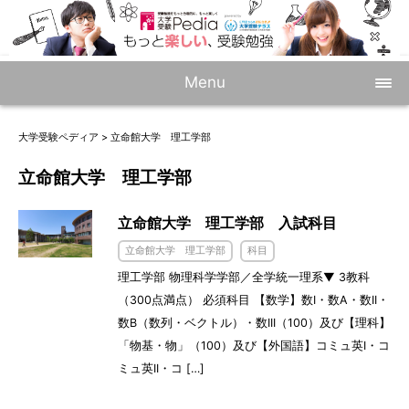
Menu
大学受験ペディア
>
立命館大学 理工学部
立命館大学 理工学部
立命館大学 理工学部 入試科目
立命館大学 理工学部
科目
理工学部 物理科学学部／全学統一理系▼ 3教科
（300点満点） 必須科目 【数学】数I・数A・数II・
数B（数列・ベクトル）・数III（100）及び【理科】
「物基・物」（100）及び【外国語】コミュ英I・コ
ミュ英II・コ […]