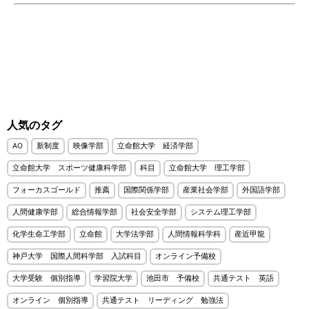
人気のタグ
AO
新制度
映像学部
立命館大学 経済学部
立命館大学 スポーツ健康科学部
科目
立命館大学 理工学部
フォーカスゴールド
推薦
国際関係学部
産業社会学部
外国語学部
人間健康学部
総合情報学部
社会安全学部
システム理工学部
化学生命工学部
立命館
大学法学部
人間情報科学科
産近甲龍
神戸大学 国際人間科学部 入試科目
オンライン予備校
大学受験 個別指導
学習院大学
池田市 予備校
共通テスト 英語
オンライン 個別指導
共通テスト リーディング 勉強法