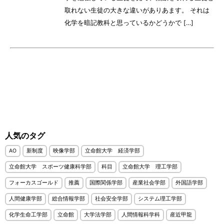
取れない生徒の大きな違いがありあます。 それは
化学を暗記教科と思っているかどうかで […]
人気のタグ
AO
新制度
映像学部
立命館大学 経済学部
立命館大学 スポーツ健康科学部
科目
立命館大学 理工学部
フォーカスゴールド
推薦
国際関係学部
産業社会学部
外国語学部
人間健康学部
総合情報学部
社会安全学部
システム理工学部
化学生命工学部
立命館
大学法学部
人間情報科学科
産近甲龍