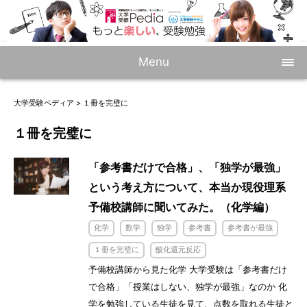
Menu
大学受験ペディア
>
１冊を完璧に
１冊を完璧に
「参考書だけで合格」、「独学が最強」
という考え方について、本当か現役理系
予備校講師に聞いてみた。（化学編）
化学
数学
独学
参考書
参考書が最強
１冊を完璧に
酸化還元反応
予備校講師から見た化学 大学受験は「参考書だけ
で合格」「授業はしない、独学が最強」なのか 化
学を勉強している生徒を見て、点数を取れる生徒と