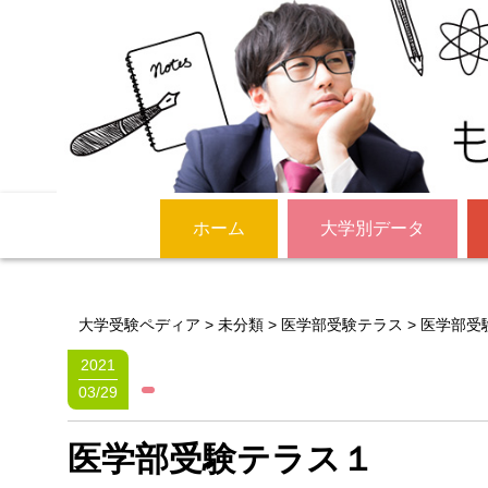
ホーム
大学別データ
大学受験ペディア
>
未分類
>
医学部受験テラス
>
医学部受
2021
03/29
医学部受験テラス１