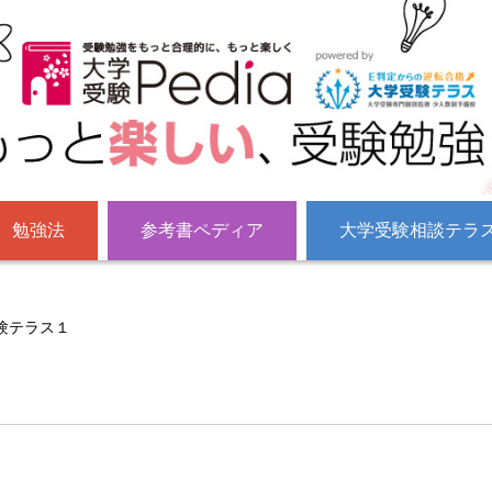
勉強法
参考書ペディア
大学受験相談テラ
験テラス１