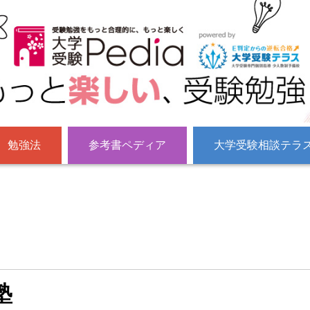
勉強法
参考書ペディア
大学受験相談テラ
塾