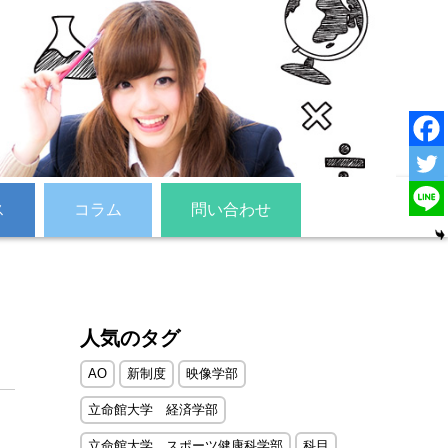
ス
コラム
問い合わせ
人気のタグ
AO
新制度
映像学部
立命館大学 経済学部
立命館大学 スポーツ健康科学部
科目