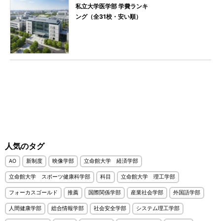
私立大学医学部 学費ランキ
ング（全31校・安い順）
人気のタグ
AO
新制度
映像学部
立命館大学 経済学部
立命館大学 スポーツ健康科学部
科目
立命館大学 理工学部
フォーカスゴールド
推薦
国際関係学部
産業社会学部
外国語学部
人間健康学部
総合情報学部
社会安全学部
システム理工学部