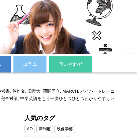
ス
コラム
問い合わせ
参考書
,
英作文
,
旧帝大
,
関関同立
,
MARCH
,
ハイパートレーニ
文完全対策
,
中学英語をもう一度ひとつひとつわかりやすく
>
人気のタグ
AO
新制度
映像学部