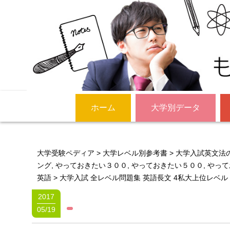
ホーム
大学別データ
大学受験ペディア
>
大学レベル別参考書
>
大学入試英文法
ング
,
やっておきたい３００
,
やっておきたい５００
,
やって
英語
>
大学入試 全レベル問題集 英語長文 4私大上位レベル
2017
05/19