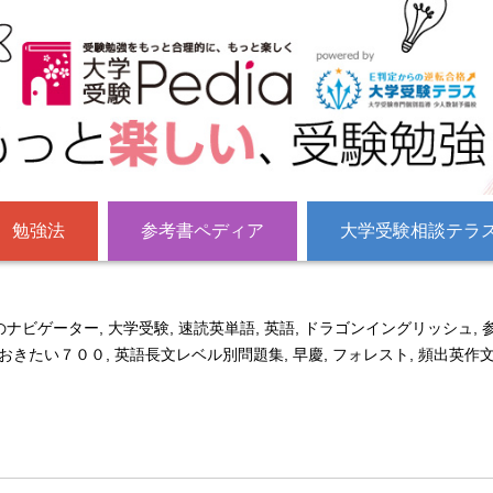
勉強法
参考書ペディア
大学受験相談テラ
のナビゲーター
,
大学受験
,
速読英単語
,
英語
,
ドラゴンイングリッシュ
,
おきたい７００
,
英語長文レベル別問題集
,
早慶
,
フォレスト
,
頻出英作