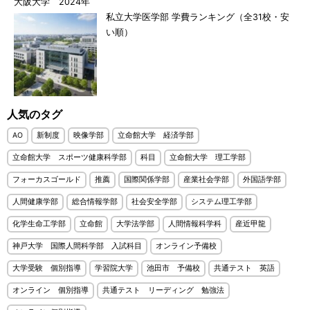
大阪大学 2024年
私立大学医学部 学費ランキング（全31校・安
い順）
人気のタグ
AO
新制度
映像学部
立命館大学 経済学部
立命館大学 スポーツ健康科学部
科目
立命館大学 理工学部
フォーカスゴールド
推薦
国際関係学部
産業社会学部
外国語学部
人間健康学部
総合情報学部
社会安全学部
システム理工学部
化学生命工学部
立命館
大学法学部
人間情報科学科
産近甲龍
神戸大学 国際人間科学部 入試科目
オンライン予備校
大学受験 個別指導
学習院大学
池田市 予備校
共通テスト 英語
オンライン 個別指導
共通テスト リーディング 勉強法