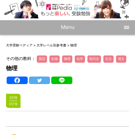
Menu
大学受験ペディア
>
大学レベル別参考書
>
物理
その他の教科：
英語
生物
物理
化学
現代文
古文
漢文
物理
2018
01/19