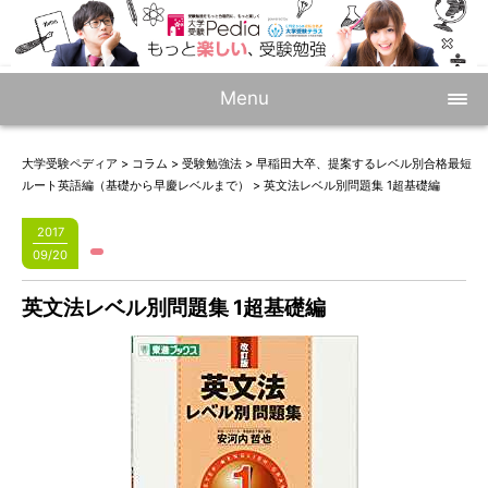
Menu
大学受験ペディア
>
コラム
>
受験勉強法
>
早稲田大卒、提案するレベル別合格最短
ルート英語編（基礎から早慶レベルまで）
>
英文法レベル別問題集 1超基礎編
2017
09/20
英文法レベル別問題集 1超基礎編