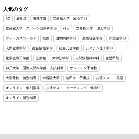
人気のタグ
AO
新制度
映像学部
立命館大学 経済学部
立命館大学 スポーツ健康科学部
科目
立命館大学 理工学部
フォーカスゴールド
推薦
国際関係学部
産業社会学部
外国語学部
人間健康学部
総合情報学部
社会安全学部
システム理工学部
化学生命工学部
立命館
大学法学部
人間情報科学科
産近甲龍
神戸大学 国際人間科学部 入試科目
オンライン予備校
大学受験 個別指導
学習院大学
池田市 予備校
共通テスト 英語
オンライン 個別指導
共通テスト リーディング 勉強法
オンライン個別指導