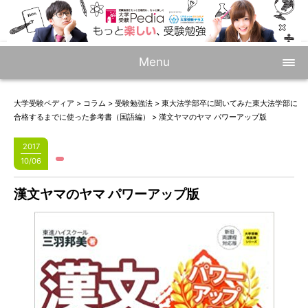
Menu
大学受験ペディア
>
コラム
>
受験勉強法
>
東大法学部卒に聞いてみた東大法学部に
合格するまでに使った参考書（国語編）
>
漢文ヤマのヤマ パワーアップ版
2017
10/06
漢文ヤマのヤマ パワーアップ版