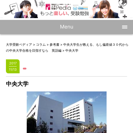
Menu
大学受験ペディア
>
コラム
>
参考書
>
中央大学生が教える、もし偏差値３０代から
の中央大学合格を目指すなら 英語編
>
中央大学
2017
11/13
中央大学