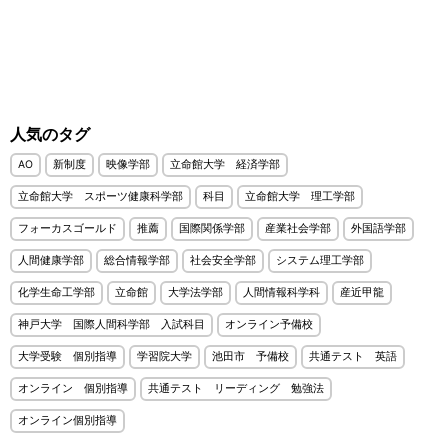
人気のタグ
AO
新制度
映像学部
立命館大学 経済学部
立命館大学 スポーツ健康科学部
科目
立命館大学 理工学部
フォーカスゴールド
推薦
国際関係学部
産業社会学部
外国語学部
人間健康学部
総合情報学部
社会安全学部
システム理工学部
化学生命工学部
立命館
大学法学部
人間情報科学科
産近甲龍
神戸大学 国際人間科学部 入試科目
オンライン予備校
大学受験 個別指導
学習院大学
池田市 予備校
共通テスト 英語
オンライン 個別指導
共通テスト リーディング 勉強法
オンライン個別指導