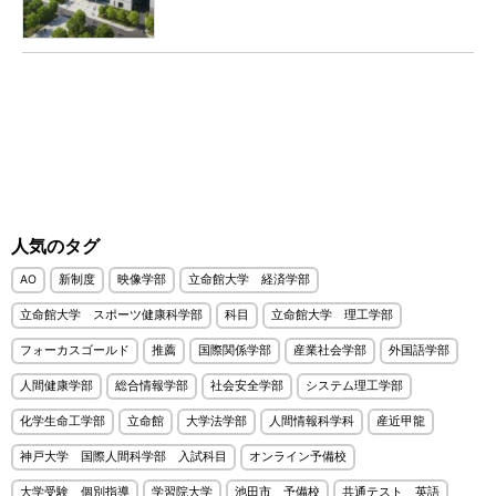
人気のタグ
AO
新制度
映像学部
立命館大学 経済学部
立命館大学 スポーツ健康科学部
科目
立命館大学 理工学部
フォーカスゴールド
推薦
国際関係学部
産業社会学部
外国語学部
人間健康学部
総合情報学部
社会安全学部
システム理工学部
化学生命工学部
立命館
大学法学部
人間情報科学科
産近甲龍
神戸大学 国際人間科学部 入試科目
オンライン予備校
大学受験 個別指導
学習院大学
池田市 予備校
共通テスト 英語