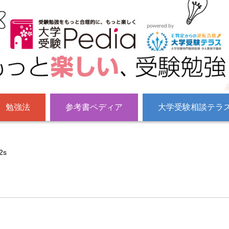
勉強法
参考書ペディア
大学受験相談テラ
2s