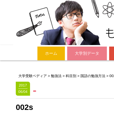
ホーム
大学別データ
大学受験ペディア
>
勉強法
>
科目別
>
国語の勉強方法
>
00
2017
06/04
002s