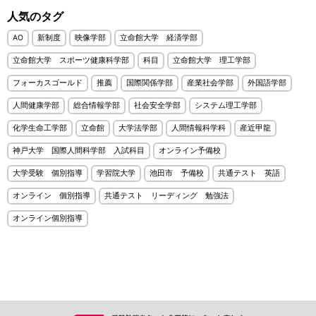
人気のタグ
AO
新制度
映像学部
立命館大学 経済学部
立命館大学 スポーツ健康科学部
科目
立命館大学 理工学部
フォーカスゴールド
推薦
国際関係学部
産業社会学部
外国語学部
人間健康学部
総合情報学部
社会安全学部
システム理工学部
化学生命工学部
立命館
大学法学部
人間情報科学科
産近甲龍
神戸大学 国際人間科学部 入試科目
オンライン予備校
大学受験 個別指導
学習院大学
池田市 予備校
共通テスト 英語
オンライン 個別指導
共通テスト リーディング 勉強法
オンライン個別指導