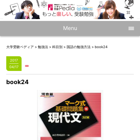
Menu
大学受験ペディア
>
勉強法
>
科目別
>
国語の勉強方法
>
book24
2017
04/17
book24