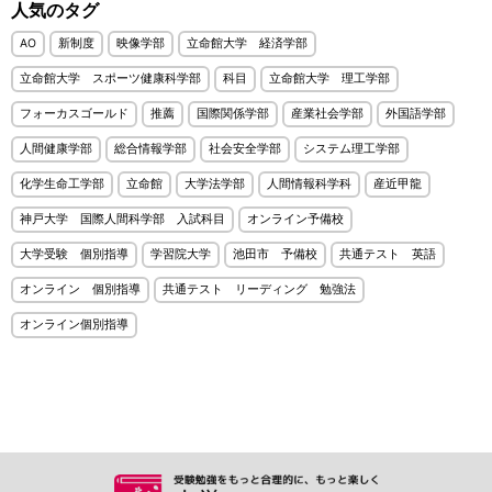
人気のタグ
AO
新制度
映像学部
立命館大学 経済学部
立命館大学 スポーツ健康科学部
科目
立命館大学 理工学部
フォーカスゴールド
推薦
国際関係学部
産業社会学部
外国語学部
人間健康学部
総合情報学部
社会安全学部
システム理工学部
化学生命工学部
立命館
大学法学部
人間情報科学科
産近甲龍
神戸大学 国際人間科学部 入試科目
オンライン予備校
大学受験 個別指導
学習院大学
池田市 予備校
共通テスト 英語
オンライン 個別指導
共通テスト リーディング 勉強法
オンライン個別指導