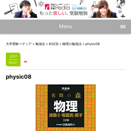
Menu
大学受験ペディア
>
勉強法
>
科目別
>
物理の勉強法
>
physic08
2017
05/21
physic08