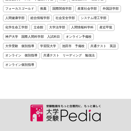
フォーカスゴールド
推薦
国際関係学部
産業社会学部
外国語学部
人間健康学部
総合情報学部
社会安全学部
システム理工学部
化学生命工学部
立命館
大学法学部
人間情報科学科
産近甲龍
神戸大学 国際人間科学部 入試科目
オンライン予備校
大学受験 個別指導
学習院大学
池田市 予備校
共通テスト 英語
オンライン 個別指導
共通テスト リーディング 勉強法
オンライン個別指導