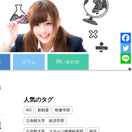
ス
コラム
問い合わせ
書
人気のタグ
AO
新制度
映像学部
立命館大学 経済学部
達
立命館大学 スポーツ健康科学部
科目