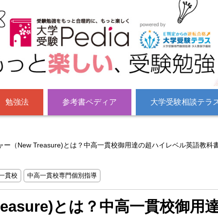
勉強法
参考書ペディア
大学受験相談テラ
ー（New Treasure)とは？中高一貫校御用達の超ハイレベル英語教科
一貫校
中高一貫校専門個別指導
easure)とは？中高一貫校御用