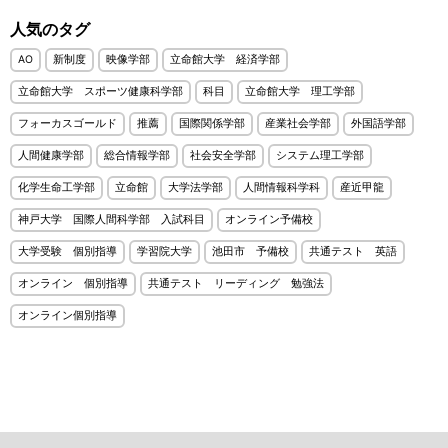
人気のタグ
AO
新制度
映像学部
立命館大学 経済学部
立命館大学 スポーツ健康科学部
科目
立命館大学 理工学部
フォーカスゴールド
推薦
国際関係学部
産業社会学部
外国語学部
人間健康学部
総合情報学部
社会安全学部
システム理工学部
化学生命工学部
立命館
大学法学部
人間情報科学科
産近甲龍
神戸大学 国際人間科学部 入試科目
オンライン予備校
大学受験 個別指導
学習院大学
池田市 予備校
共通テスト 英語
オンライン 個別指導
共通テスト リーディング 勉強法
オンライン個別指導