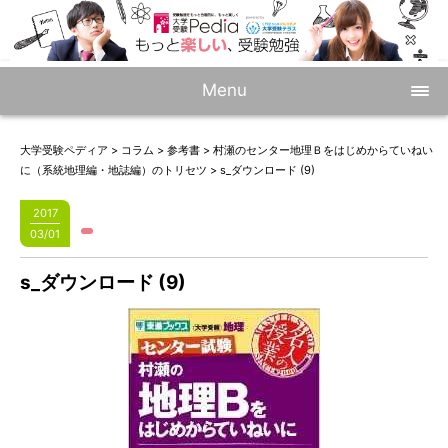
Menu
大学受験ペディア
>
コラム
>
参考書
>
村瀬のセンター地理Ｂをはじめからていねい
に（系統地理編・地誌編）のトリセツ
>
s_ダウンロード (9)
2017
03/01
s_ダウンロード (9)