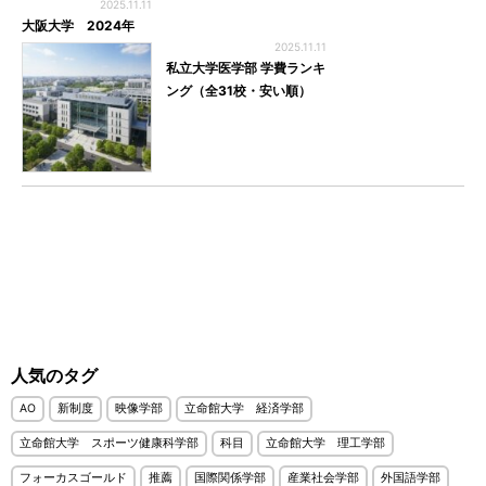
2025.11.11
大阪大学 2024年
2025.11.11
私立大学医学部 学費ランキ
ング（全31校・安い順）
人気のタグ
AO
新制度
映像学部
立命館大学 経済学部
立命館大学 スポーツ健康科学部
科目
立命館大学 理工学部
フォーカスゴールド
推薦
国際関係学部
産業社会学部
外国語学部