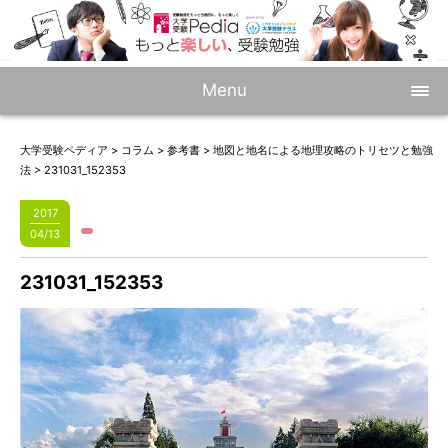
Menu
大学受験ペディア
>
コラム
>
参考書
>
地図と地名による地理攻略のトリセツと勉強
法
>
231031_152353
2017
04/13
231031_152353