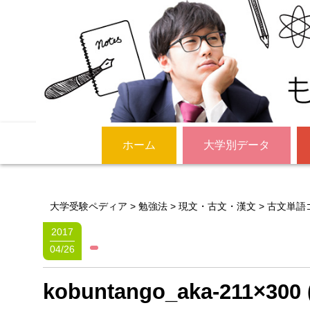
ホーム
大学別データ
大学受験ペディア
>
勉強法
>
現文・古文・漢文
>
古文単語
2017
04/26
kobuntango_aka-211×300 