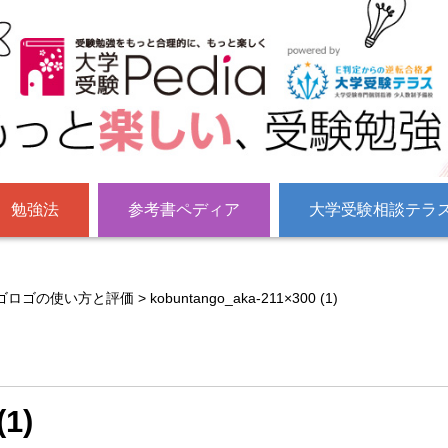
勉強法
参考書ペディア
大学受験相談テラ
ゴロゴの使い方と評価
>
kobuntango_aka-211×300 (1)
(1)