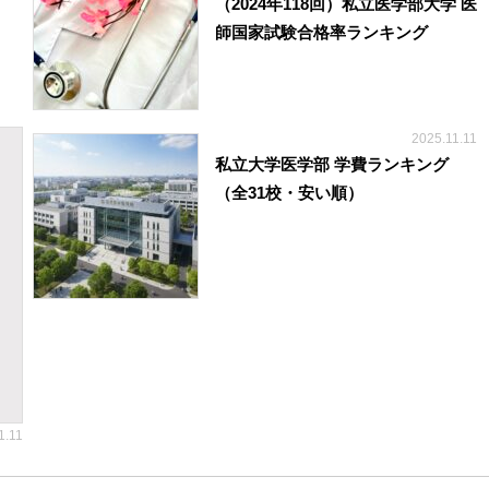
（2024年118回）私立医学部大学 医
師国家試験合格率ランキング
2025.11.11
私立大学医学部 学費ランキング
（全31校・安い順）
1.11