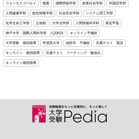
フォーカスゴールド
推薦
国際関係学部
産業社会学部
外国語学部
人間健康学部
総合情報学部
社会安全学部
システム理工学部
化学生命工学部
立命館
大学法学部
人間情報科学科
産近甲龍
神戸大学 国際人間科学部 入試科目
オンライン予備校
大学受験 個別指導
学習院大学
池田市 予備校
共通テスト 英語
オンライン 個別指導
共通テスト リーディング 勉強法
オンライン個別指導