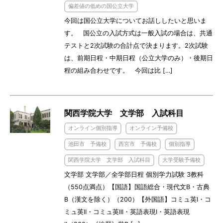
偏差値の低めの国公立大学
今回は国公立大学についてお話ししたいと思いま
す。 国公立の入試方式は一般入試の場合は、共通
テストと2次試験の合計点で決まります。2次試験
は、前期日程・中期日程（公立大学のみ）・後期日
程の組み合わせです。 今回は比 […]
関西学院大学 文学部 入試科目
オンライン個別指導
オンライン予備校
池田市 予備校
西宮市 予備校
個別指導
関西学院大学 文学部 入試科目
大学受験予備校
文学部 文学部／全学部日程 個別学力試験 3教科
（550点満点）【国語】国語総合・現代文B・古典
B（漢文を除く）（200）【外国語】コミュ英I・コ
ミュ英II・コミュ英III・英語表現I・英語表現