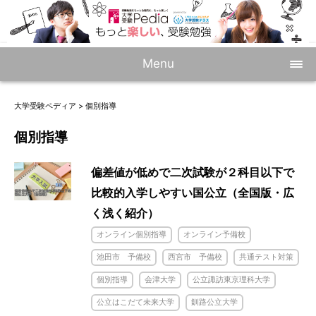
Menu
大学受験ペディア
>
個別指導
個別指導
偏差値が低めで二次試験が２科目以下で
比較的入学しやすい国公立（全国版・広
く浅く紹介）
オンライン個別指導
オンライン予備校
池田市 予備校
西宮市 予備校
共通テスト対策
個別指導
会津大学
公立諏訪東京理科大学
公立はこだて未来大学
釧路公立大学