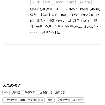
池田市 予備校
西宮市 予備校
個別指導
経済／前期 共通テスト 5～6教科7～8科目（450点
満点）【国語】国語（100）【数学】数IA必須、数
IIB・簿記＊・情報＊から1、計2科目（100）【理
科】物基・化基・生基・地学基から2、または物・
化・生・地学から1 […]
人気のタグ
AO
新制度
映像学部
立命館大学 経済学部
立命館大学 スポーツ健康科学部
科目
立命館大学 理工学部