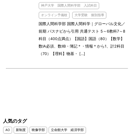
神戸大学 国際人間科学部 入試科目
オンライン予備校
大学受験 個別指導
国際人間科学部 国際人間科学｜グローバル文化／
前期 パスナビから引用 共通テスト 5～6教科7～8
科目（400点満点）【国語】国語（80）【数学】
数IA必須、数IIB・簿記＊・情報＊から1、計2科目
（70）【理科】物基・ […]
人気のタグ
AO
新制度
映像学部
立命館大学 経済学部