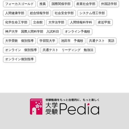
フォーカスゴールド
推薦
国際関係学部
産業社会学部
外国語学部
人間健康学部
総合情報学部
社会安全学部
システム理工学部
化学生命工学部
立命館
大学法学部
人間情報科学科
産近甲龍
神戸大学 国際人間科学部 入試科目
オンライン予備校
大学受験 個別指導
学習院大学
池田市 予備校
共通テスト 英語
オンライン 個別指導
共通テスト リーディング 勉強法
オンライン個別指導