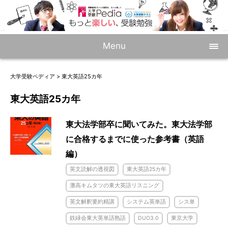
Menu
大学受験ペディア
>
東大英語25カ年
東大英語25カ年
東大法学部卒に聞いてみた。東大法学部
に合格するまでに使った参考書（英語
編）
英文読解の透視図
東大英語25カ年
灘高キムタツの東大英語リスニング
英文解釈要約精講
システム英単語
シス単
鉄緑会東大英単語熟語
DUO3.0
東京大学