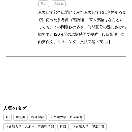
東大
鉄緑会
東大法学部卒に聞いてみた東大法学部に合格するま
でに使った参考書（英語編） 東大英語はなんとい
っても、その問題数の多さ、時間配分の難しさが特
徴です。120分間の試験時間で要約・段落整序、自
由英作文、リスニング、文法問題・英 […]
人気のタグ
AO
新制度
映像学部
立命館大学 経済学部
立命館大学 スポーツ健康科学部
科目
立命館大学 理工学部