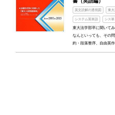
書（英語編）
英文読解の透視図
東大
システム英単語
シス単
東大法学部卒に聞いてみ
なんといっても、その問
約・段落整序、自由英作