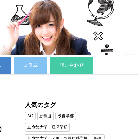
ス
コラム
問い合わせ
人気のタグ
AO
新制度
映像学部
立命館大学 経済学部
考
立命館大学 スポーツ健康科学部
科目