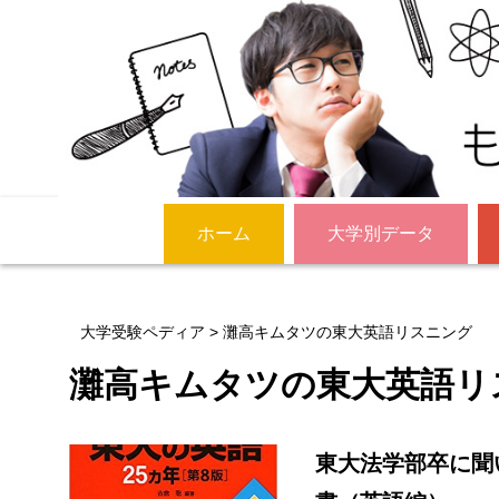
ホーム
大学別データ
大学受験ペディア
>
灘高キムタツの東大英語リスニング
灘高キムタツの東大英語リ
東大法学部卒に聞