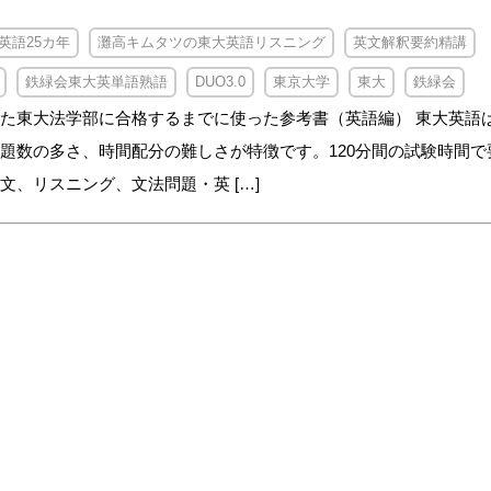
英語25カ年
灘高キムタツの東大英語リスニング
英文解釈要約精講
鉄緑会東大英単語熟語
DUO3.0
東京大学
東大
鉄緑会
た東大法学部に合格するまでに使った参考書（英語編） 東大英語
題数の多さ、時間配分の難しさが特徴です。120分間の試験時間で
文、リスニング、文法問題・英 […]