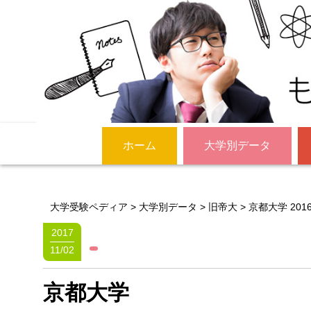
ホーム
大学別データ
大学受験ペディア
>
大学別データ
>
旧帝大
>
京都大学 201
2017
11/02
京都大学