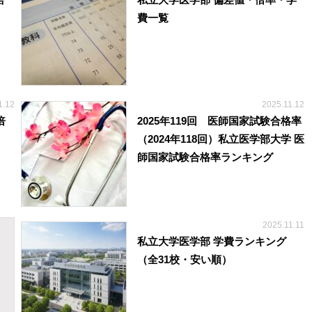
語
私立大学医学部 偏差値・倍率・学
費一覧
1.12
2025.11.12
倍
2025年119回 医師国家試験合格率
（2024年118回）私立医学部大学 医
師国家試験合格率ランキング
2025.11.11
私立大学医学部 学費ランキング
（全31校・安い順）