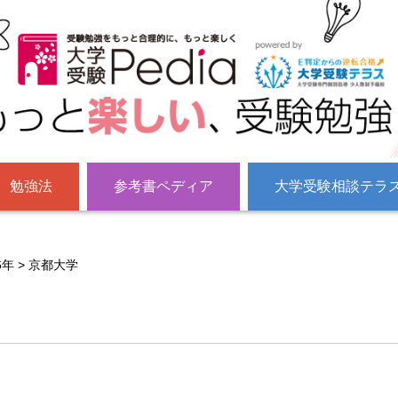
勉強法
参考書ペディア
大学受験相談テラ
6年
>
京都大学