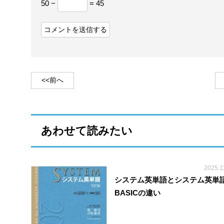
50 −
= 45
<<前へ
あわせて読みたい
2025.1
システム英単語とシステム英単
BASICの違い