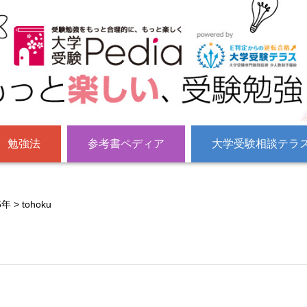
勉強法
参考書ペディア
大学受験相談テラ
6年
>
tohoku