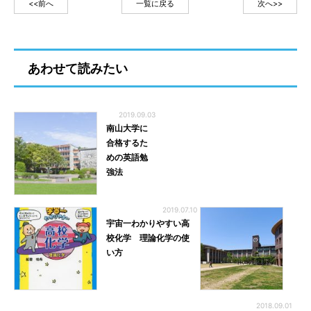
<<前へ
一覧に戻る
次へ>>
あわせて読みたい
2019.09.03
南山大学に
合格するた
めの英語勉
強法
2019.07.10
宇宙一わかりやすい高
校化学 理論化学の使
い方
2018.09.01