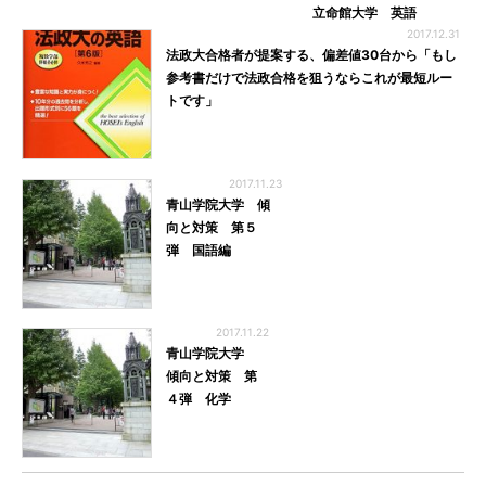
立命館大学 英語
2017.12.31
法政大合格者が提案する、偏差値30台から「もし
参考書だけで法政合格を狙うならこれが最短ルー
トです」
2017.11.23
青山学院大学 傾
向と対策 第５
弾 国語編
2017.11.22
青山学院大学
傾向と対策 第
４弾 化学