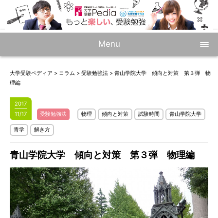
Menu
大学受験ペディア
>
コラム
>
受験勉強法
>
青山学院大学 傾向と対策 第３弾 物
理編
2017
11/17
受験勉強法
物理
傾向と対策
試験時間
青山学院大学
青学
解き方
青山学院大学 傾向と対策 第３弾 物理編