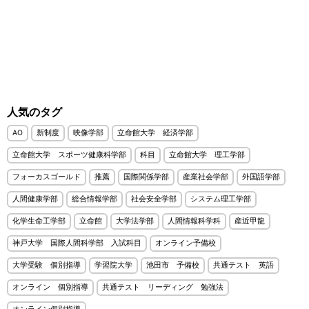
人気のタグ
AO
新制度
映像学部
立命館大学 経済学部
立命館大学 スポーツ健康科学部
科目
立命館大学 理工学部
フォーカスゴールド
推薦
国際関係学部
産業社会学部
外国語学部
人間健康学部
総合情報学部
社会安全学部
システム理工学部
化学生命工学部
立命館
大学法学部
人間情報科学科
産近甲龍
神戸大学 国際人間科学部 入試科目
オンライン予備校
大学受験 個別指導
学習院大学
池田市 予備校
共通テスト 英語
オンライン 個別指導
共通テスト リーディング 勉強法