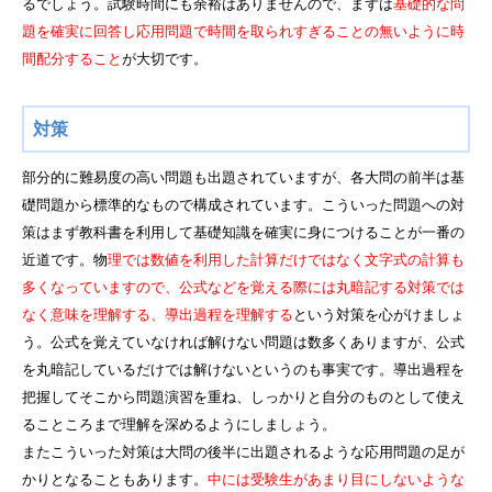
るでしょう。試験時間にも余裕はありませんので、まずは
基礎的な問
題を確実に回答し応用問題で時間を取られすぎることの無いように時
間配分すること
が大切です。
対策
部分的に難易度の高い問題も出題されていますが、各大問の前半は基
礎問題から標準的なもので構成されています。こういった問題への対
策はまず教科書を利用して基礎知識を確実に身につけることが一番の
近道です。物
理では数値を利用した計算だけではなく文字式の計算も
多くなっていますので、公式などを覚える際には丸暗記する対策では
なく意味を理解する、導出過程を理解する
という対策を心がけましょ
う。公式を覚えていなければ解けない問題は数多くありますが、公式
を丸暗記しているだけでは解けないというのも事実です。導出過程を
把握してそこから問題演習を重ね、しっかりと自分のものとして使え
ることころまで理解を深めるようにしましょう。
またこういった対策は大問の後半に出題されるような応用問題の足が
かりとなることもあります。
中には受験生があまり目にしないような