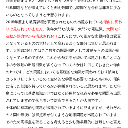
時間を踏まえると40個でも正確かつ素早さを問われる問題でこれ以上
計算問題などが増えていくと例え数問でも時間的な余裕は非常に少な
いものとなってしまうと予想されます。
2015年度より教育課程が変更されたものの出題されている
傾向に変わ
りは見られていません
。例年大問1が力学、大問2が電磁気、
大問3が
波動か熱力学から構成されおり
これらについて細かな出題内容は変更
となっているものの大枠として変わるような部分は無いと思われま
す。大問3に関してはここ数年の問題傾向として波動からの出題が多
くなっているのですが、これから熱力学が続いて出題されることにな
るのか波動の出題回数が多くなっていくのかは注目しておきたい傾向
の1つです。どの問題においても基礎的な知識が問われており傾向も
はっきりしてきているので全体的な学習も必要ではあるものの、傾向
に沿った知識を持っているかが判断されていると思われます。ただ年
度によっては基礎知識だけではなく応用的な視点が必要な問題も出題
されていますので落ち着いて対応できることが大切です。
全体的に標準的な問題が出題されているように見えますが、それぞれ
の大問の最後には得点差が付くような応用問題が出題されています。
そのため高得点を取ることを考えると少し難易度的には難しいと言え