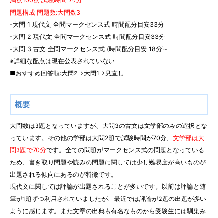
満点100点 試験時間 70分
問題構成 問題数:大問数3
-大問 1 現代文 全問マークセンス式 時間配分目安33分
-大問 2 現代文 全問マークセンス式 時間配分目安33分
-大問 3 古文 全問マークセンス式 (時間配分目安 18分)-
※詳細な配点は現在公表されていない
■おすすめ回答順:大問2→大問1→見直し
概要
大問数は3題となっていますが、大問3の古文は文学部のみの選択とな
っています。その他の学部は大問2題で試験時間が70分、
文学部は大
問3題で70分
です。全ての問題がマークセンス式の問題となっている
ため、書き取り問題や読みの問題に関しては少し難易度が高いものが
出題される傾向にあるのが特徴です。
現代文に関しては評論が出題されることが多いです。以前は評論と随
筆が1題ずつ利用されていましたが、最近では評論が2題の出題が多い
ように感じます。また文章の出典も有名なものから受験生には馴染み