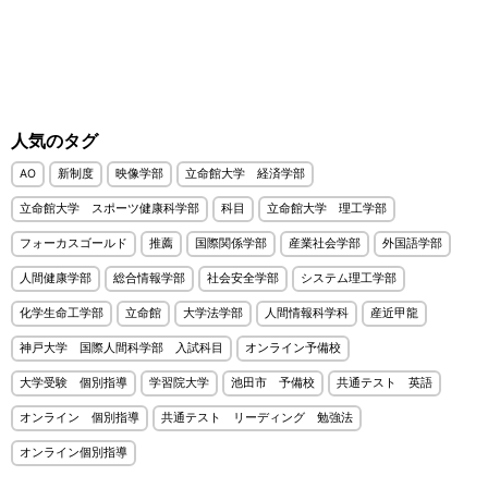
人気のタグ
AO
新制度
映像学部
立命館大学 経済学部
立命館大学 スポーツ健康科学部
科目
立命館大学 理工学部
フォーカスゴールド
推薦
国際関係学部
産業社会学部
外国語学部
人間健康学部
総合情報学部
社会安全学部
システム理工学部
化学生命工学部
立命館
大学法学部
人間情報科学科
産近甲龍
神戸大学 国際人間科学部 入試科目
オンライン予備校
大学受験 個別指導
学習院大学
池田市 予備校
共通テスト 英語
オンライン 個別指導
共通テスト リーディング 勉強法
オンライン個別指導