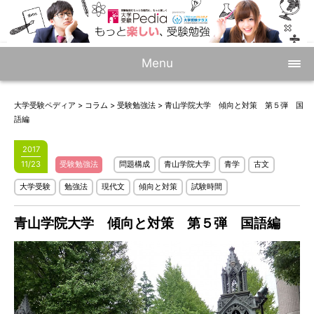
Menu
大学受験ペディア
>
コラム
>
受験勉強法
>
青山学院大学 傾向と対策 第５弾 国
語編
2017
11/23
受験勉強法
問題構成
青山学院大学
青学
古文
大学受験
勉強法
現代文
傾向と対策
試験時間
青山学院大学 傾向と対策 第５弾 国語編