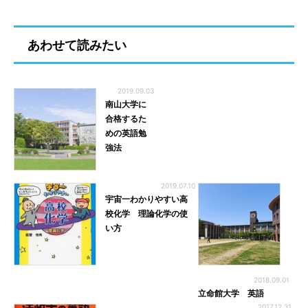
あわせて読みたい
2019.09.03
南山大学に
合格するた
めの英語勉
強法
2019.07.10
宇宙一わかりやすい高
校化学 理論化学の使
い方
2018.09.01
立命館大学 英語
2017.12.31