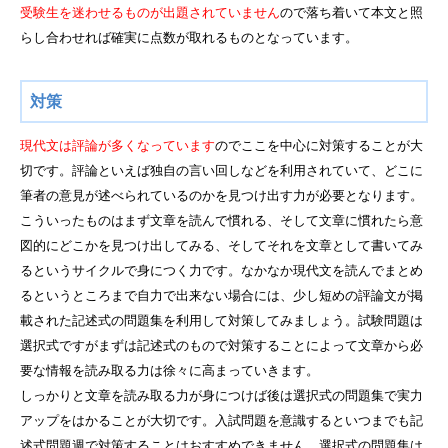
受験生を迷わせるものが出題されていません
ので落ち着いて本文と照
らし合わせれば確実に点数が取れるものとなっています。
対策
現代文は評論が多くなっています
のでここを中心に対策することが大
切です。評論といえば独自の言い回しなどを利用されていて、どこに
筆者の意見が述べられているのかを見つけ出す力が必要となります。
こういったものはまず文章を読んで慣れる、そして文章に慣れたら意
図的にどこかを見つけ出してみる、そしてそれを文章として書いてみ
るというサイクルで身につく力です。なかなか現代文を読んでまとめ
るというところまで自力で出来ない場合には、少し短めの評論文が掲
載された記述式の問題集を利用して対策してみましょう。試験問題は
選択式ですがまずは記述式のもので対策することによって文章から必
要な情報を読み取る力は徐々に高まっていきます。
しっかりと文章を読み取る力が身につけば後は選択式の問題集で実力
アップをはかることが大切です。入試問題を意識するといつまでも記
述式問題週で対策することはおすすめできません。選択式の問題集は