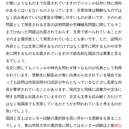
が無いようなものまで出題されていますのでジャンル以外に特に傾向
があるとはいえないものとなっています。文章自体は難解なものでは
なく読み進めていけば要旨が理解しやすいものが多いです。そのため
問題として用意される主旨の説明問題や空欄補充問題に関してもそこ
までひねった問題は出題されておらず、文章で述べられていることが
そのまま選択肢として用意されていることも多いです。ただ、設問の
内容としては文章に関するものだけではなく漢字に関するものや文学
史に関するものも出題されていますので総合的な国語力は重要と言え
るでしょう。
古文に関してもジャンルや時代を問わず様々なものが出典として利用
されています。受験生に馴染みが無い出典から出されている場合であ
っても設問は内容説明や口語訳が中心となっているなど少し高度な内
容が要求されていることがあります。現代文と同様に語彙力や文法に
関する問題も出題されていますので、古文も文章を読み解く力だけで
はなく知識面でも充実しているかどうかが問われていると考えるのが
良いでしょう。
国語と言えばセンター試験の選択肢を思い浮かべる受験生も居ること
でしょう。青山学院大学の選択肢に関してはセンター試験ほど複
雑な