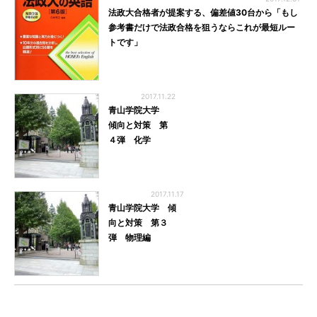
法政大合格者が提案する、偏差値30台から「もし
参考書だけで法政合格を狙うならこれが最短ルー
トです」
2017.11.22
青山学院大学
傾向と対策 第
４弾 化学
2017.11.17
青山学院大学 傾
向と対策 第３
弾 物理編