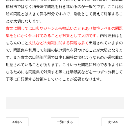
積極法ではなく消去法で問題を解き進めるのが一般的です。ここは記
述式問題とは大きく異る部分ですので、別物として捉えて対策するこ
とが大切になります。
古文に関しては出典やジャンルも幅広いこともあり標準レベルの問題
集をとにかく仕上げてみることが対策として大切です。
内容理解はも
ちろんのこと
文法などの知識に関する問題も多く
出題されていますの
で、問題集を利用して知識の抜け漏れを見つけることが大切となりま
す。また古文の口語訳問題では少し回答に悩むようなものが選択肢に
用意されていることがあります。こういった問題に対応できるように
なるためにも問題集で対策する際には助動詞などを一つずつ分析して
丁寧に口語訳する対策をしていくことが必要となります。
<<前へ
一覧に戻る
次へ>>