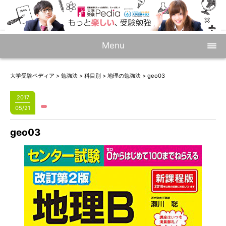
Menu
大学受験ペディア
>
勉強法
>
科目別
>
地理の勉強法
>
geo03
2017
05/21
geo03