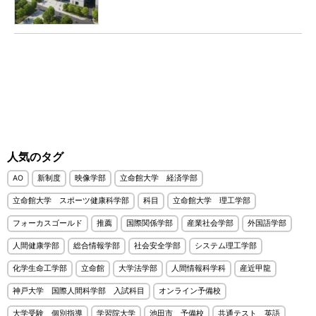
人気のタグ
AO
新制度
映像学部
立命館大学 経済学部
立命館大学 スポーツ健康科学部
科目
立命館大学 理工学部
フォーカスゴールド
推薦
国際関係学部
産業社会学部
外国語学部
人間健康学部
総合情報学部
社会安全学部
システム理工学部
化学生命工学部
立命館
大学法学部
人間情報科学科
産近甲龍
神戸大学 国際人間科学部 入試科目
オンライン予備校
大学受験 個別指導
学習院大学
池田市 予備校
共通テスト 英語