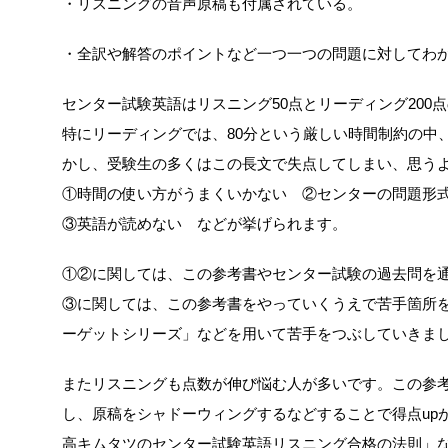
・リスニングの音声原稿も付属されている。
・全訳や解答のポイントなど一つ一つの問題に対してわ
センター試験英語はリスニング50点とリーディング200点
特にリーディングでは、80分という厳しい時間制約の中
かし、受験生の多くはこの長文で失点してしまい、思う
①時間の使い方がうまくいかない ②センターの問題形
③英語が読めない などが挙げられます。
①②に関しては、この参考書やセンター試験の過去問を
③に関しては、この参考書をやっていくうえで苦手箇所を見
ーゲットシリーズ」などを用いて苦手をつぶしていきま
またリスニングも点数が伸び悩む人が多いです。この参
し、原稿をシャドーウィングするなどすることで得点up
高キムタツのセンター試験英語リスニング合格の法則」