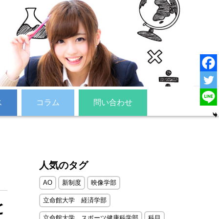
ス
コラム
問い合わせ
人気のタグ
AO
新制度
映像学部
立命館大学 経済学部
と
立命館大学 スポーツ健康科学部
科目