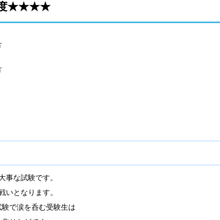
度★★★★
方
方
大事な試験です。
戦いとなります。
試験で涙を呑む受験生は