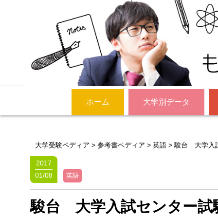
ホーム
大学別データ
大学受験ペディア
>
参考書ペディア
>
英語
>
駿台 大学入
2017
01/08
英語
駿台 大学入試センター試