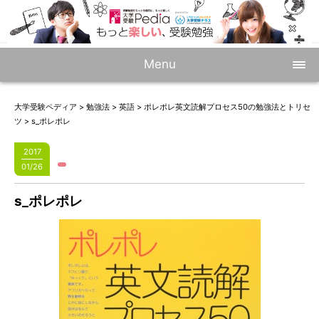
Menu
大学受験ペディア
>
勉強法
>
英語
>
ポレポレ英文読解プロセス50の勉強法とトリセ
ツ
>
s_ポレポレ
2017
01/26
s_ポレポレ