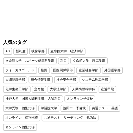
人気のタグ
AO
新制度
映像学部
立命館大学 経済学部
立命館大学 スポーツ健康科学部
科目
立命館大学 理工学部
フォーカスゴールド
推薦
国際関係学部
産業社会学部
外国語学部
人間健康学部
総合情報学部
社会安全学部
システム理工学部
化学生命工学部
立命館
大学法学部
人間情報科学科
産近甲龍
神戸大学 国際人間科学部 入試科目
オンライン予備校
大学受験 個別指導
学習院大学
池田市 予備校
共通テスト 英語
オンライン 個別指導
共通テスト リーディング 勉強法
オンライン個別指導