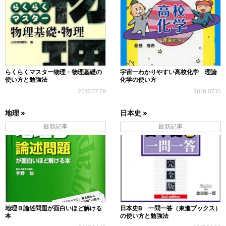
らくらくマスター物理・物理基礎の
宇宙一わかりやすい高校化学 理論
使い方と勉強法
化学の使い方
2017.07.29
2019.07.10
地理 »
日本史 »
最新記事
最新記事
地理Ｂ論述問題が面白いほど解ける
日本史B 一問一答（東進ブックス）
本
の使い方と勉強法