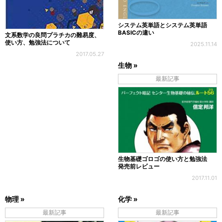
システム英単語とシステム英単語
BASICの違い
文系数学の良問プラチカの難易度、
使い方、勉強法について
2025.11.14
2017.05.27
生物 »
最新記事
生物基礎ゴロゴの使い方と勉強法
発売前レビュー
2017.11.01
物理 »
化学 »
最新記事
最新記事