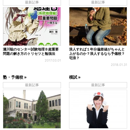
最新記事
最新記事
瀬川聡のセンター試験地理Ｂ超重要
浪人すれば１年分偏差値がちゃんと
問題の解き方のトリセツと勉強法
上がるのか？浪人するなら予備校？
宅浪？
2017.03.01
2018.01.31
塾・予備校 »
模試 »
最新記事
最新記事