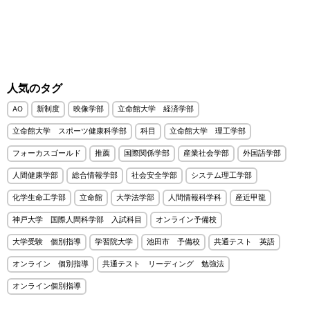
人気のタグ
AO
新制度
映像学部
立命館大学 経済学部
立命館大学 スポーツ健康科学部
科目
立命館大学 理工学部
フォーカスゴールド
推薦
国際関係学部
産業社会学部
外国語学部
人間健康学部
総合情報学部
社会安全学部
システム理工学部
化学生命工学部
立命館
大学法学部
人間情報科学科
産近甲龍
神戸大学 国際人間科学部 入試科目
オンライン予備校
大学受験 個別指導
学習院大学
池田市 予備校
共通テスト 英語
オンライン 個別指導
共通テスト リーディング 勉強法
オンライン個別指導