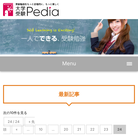
Menu
最新記事
次の10件を見る
24 / 24
« 先
頭
«
...
10
...
20
21
22
23
24