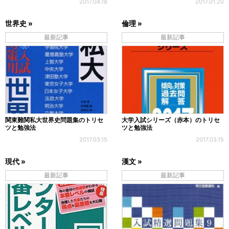
2017.04.18
2017.01.20
世界史 »
倫理 »
最新記事
最新記事
関東難関私大世界史問題集のトリセ
大学入試シリーズ（赤本）のトリセ
ツと勉強法
ツと勉強法
2017.03.15
2017.03.15
現代 »
漢文 »
最新記事
最新記事