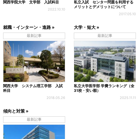
関西学院大学 文学部 入試科目
私立入試 センター問題を利用する
メリットとデメリットについて
2022.10.10
2017.05.10
就職・インターン・進路 »
大学・短大 »
最新記事
最新記事
関西大学 システム理工学部 入試
私立大学医学部 学費ランキング（全
科目
31校・安い順）
2018.05.26
2025.11.11
傾向と対策 »
最新記事