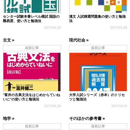
センター試験本番レベル模試 国語の
漢文 入試精選問題集の使い方と勉強
難易度、使い方と勉強法
法
2017.04.26
2017.04.26
古文 »
現代社会 »
最新記事
最新記事
”富井の古典文法をはじめからていね
大学入試シリーズ（赤本）のトリセ
いに”の使い方と勉強法
ツと勉強法
2017.04.26
2017.03.15
地学 »
そのほかの参考書 »
最新記事
最新記事