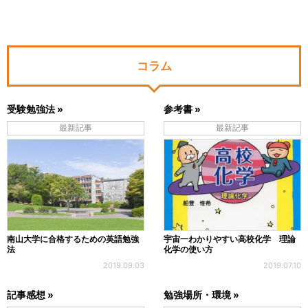
コラム
受験勉強法 »
参考書 »
最新記事
最新記事
南山大学に合格するための英語勉強
宇宙一わかりやすい高校化学 理論
法
化学の使い方
2019.09.03
2019.07.10
記事感想 »
勉強場所・環境 »